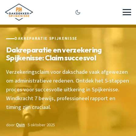
DAKREPARATIE SPIJKENISSE
Dakreparatie en verzekering
Spijkenisse: Claim succesvol
Verzekeringsclaim voor dakschade vaak afgewezen
om administratieve redenen. Ontdek het 5-stappen
proces voor succesvolle uitkering in Spijkenisse.
Windkracht 7 bewijs, professioneel rapport en
timing zijn cruciaal.
door
Quin
· 5 oktober 2025