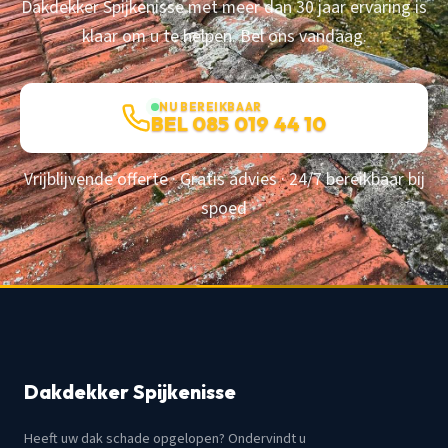
Dakdekker Spijkenisse met meer dan 30 jaar ervaring is
klaar om u te helpen. Bel ons vandaag.
NU BEREIKBAAR
BEL 085 019 44 10
Vrijblijvende offerte · Gratis advies · 24/7 bereikbaar bij
spoed
Dakdekker Spijkenisse
Heeft uw dak schade opgelopen? Ondervindt u