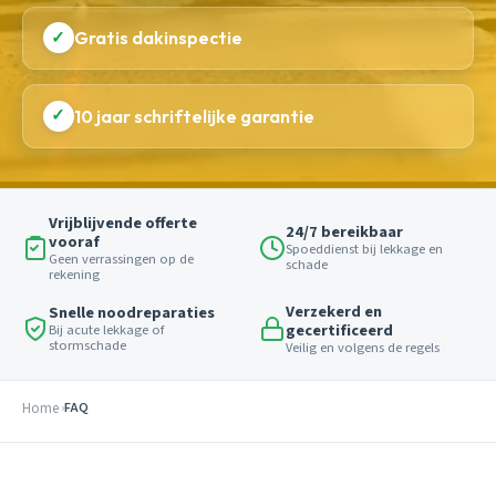
✓
Gratis dakinspectie
✓
10 jaar schriftelijke garantie
Vrijblijvende offerte
24/7 bereikbaar
vooraf
Spoeddienst bij lekkage en
Geen verrassingen op de
schade
rekening
Verzekerd en
Snelle noodreparaties
gecertificeerd
Bij acute lekkage of
stormschade
Veilig en volgens de regels
Home
FAQ