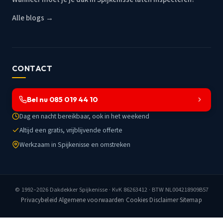
Alle blogs →
CONTACT
Bel nu 085 019 44 10
Dag en nacht bereikbaar, ook in het weekend
Altijd een gratis, vrijblijvende offerte
Werkzaam in Spijkenisse en omstreken
© 1992–2026
Dakdekker Spijkenisse
· KvK 86263412 · BTW NL004218909B57
Privacybeleid
·
Algemene voorwaarden
·
Cookies
·
Disclaimer
·
Sitemap