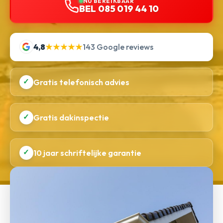
NU BEREIKBAAR
BEL 085 019 44 10
4,8
★★★★★
143 Google reviews
✓
Gratis telefonisch advies
✓
Gratis dakinspectie
✓
10 jaar schriftelijke garantie