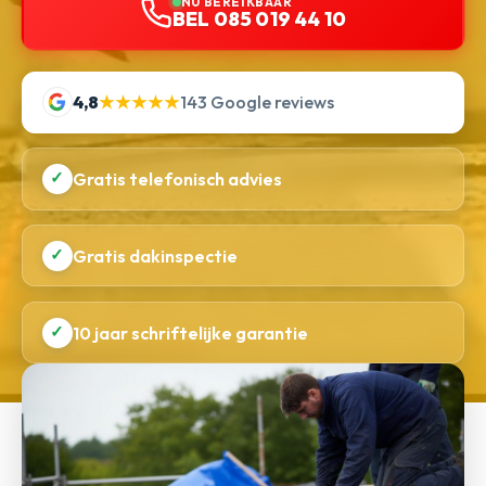
NU BEREIKBAAR
BEL 085 019 44 10
4,8
★★★★★
143 Google reviews
✓
Gratis telefonisch advies
✓
Gratis dakinspectie
✓
10 jaar schriftelijke garantie